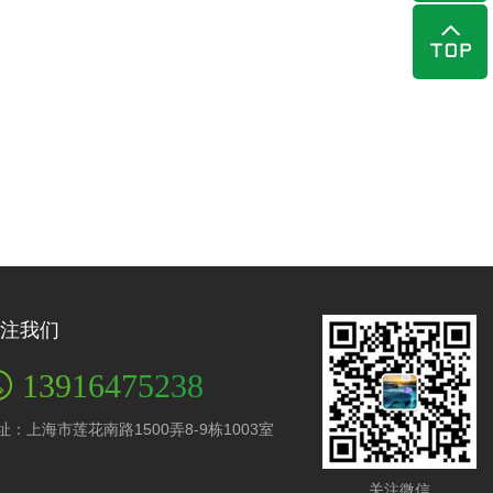
注我们
13916475238
址：上海市莲花南路1500弄8-9栋1003室
关注微信